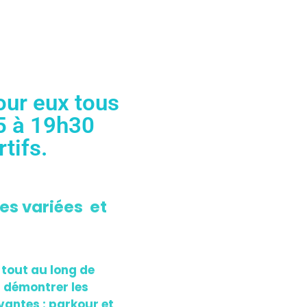
our eux tous
5 à 19h30
tifs.
es variées et
 tout au long de
r démontrer les
ovantes : parkour et