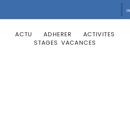
INFO:
INSCR
ACTU
ADHERER
ACTIVITES
STAGES VACANCES
Multisports ado