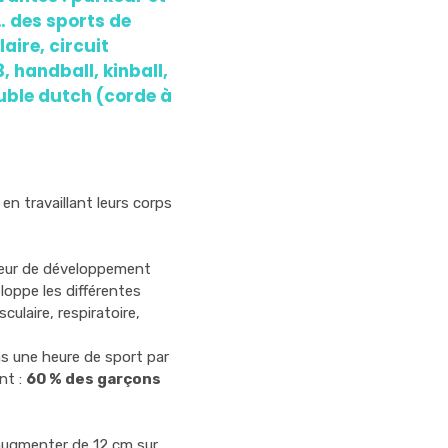
… des sports de
aire, circuit
, handball, kinball,
uble dutch (corde à
en travaillant leurs corps
cteur de développement
eloppe les différentes
ulaire, respiratoire,
ns une heure de sport par
nt :
60 % des garçons
 augmenter de 12 cm sur