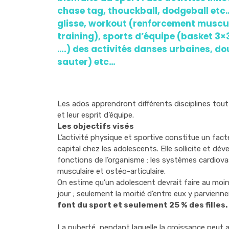
chase tag, thouckball, dodgeball etc
glisse, workout (renforcement muscul
training), sports d’équipe (basket 3×3
….) des activités danses urbaines, do
sauter) etc…
Les ados apprendront différents disciplines tout 
et leur esprit d’équipe.
Les objectifs visés
L’activité physique et sportive constitue un fa
capital chez les adolescents. Elle sollicite et dév
fonctions de l’organisme : les systèmes cardiovasc
musculaire et ostéo-articulaire.
On estime qu’un adolescent devrait faire au moi
jour ; seulement la moitié d’entre eux y parvienne
font du sport et seulement 25 % des filles.
La puberté, pendant laquelle la croissance peut